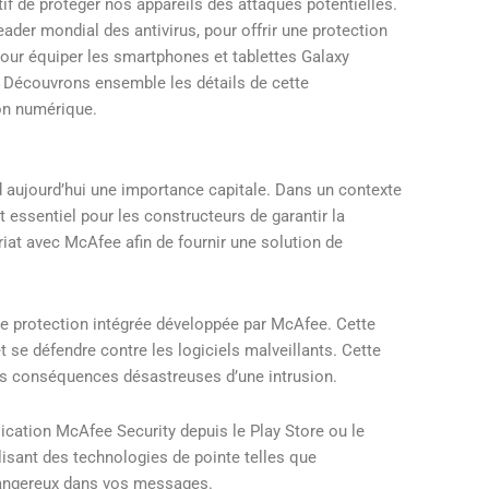
tif de protéger nos appareils des attaques potentielles.
der mondial des antivirus, pour offrir une protection
pour équiper les smartphones et tablettes Galaxy
é. Découvrons ensemble les détails de cette
ion numérique.
d aujourd’hui une importance capitale. Dans un contexte
 essentiel pour les constructeurs de garantir la
iat avec McAfee afin de fournir une solution de
e protection intégrée développée par McAfee. Cette
t se défendre contre les logiciels malveillants. Cette
les conséquences désastreuses d’une intrusion.
plication McAfee Security depuis le Play Store ou le
lisant des technologies de pointe telles que
 dangereux dans vos messages.