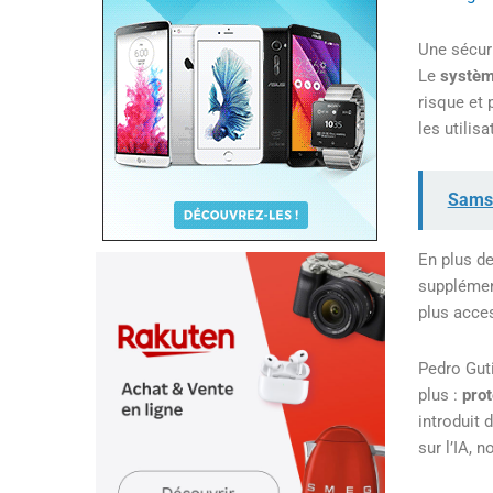
Une sécur
Le
systèm
risque et 
les utilis
Samsu
En plus d
supplémen
plus acces
Pedro Guti
plus :
pro
introduit 
sur l’IA, 