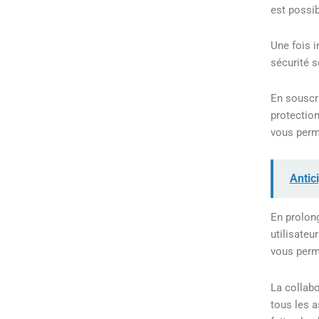
est possib
Une fois i
sécurité s
En souscr
protection
vous perm
Antic
En prolong
utilisateu
vous perme
La collabo
tous les a