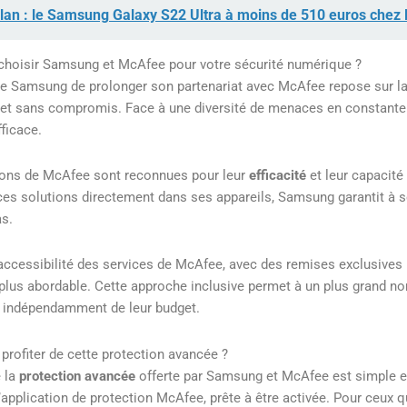
lan : le Samsung Galaxy S22 Ultra à moins de 510 euros chez
choisir Samsung et McAfee pour votre sécurité numérique ?
e Samsung de prolonger son partenariat avec McAfee repose sur la v
et sans compromis. Face à une diversité de menaces en constante év
fficace.
ions de McAfee sont reconnues pour leur
efficacité
et leur capacité
ces solutions directement dans ses appareils, Samsung garantit à se
s.
’accessibilité des services de McAfee, avec des remises exclusives 
plus abordable. Cette approche inclusive permet à un plus grand nom
, indépendamment de leur budget.
rofiter de cette protection avancée ?
e la
protection avancée
offerte par Samsung et McAfee est simple e
’application de protection McAfee, prête à être activée. Pour ceux qu