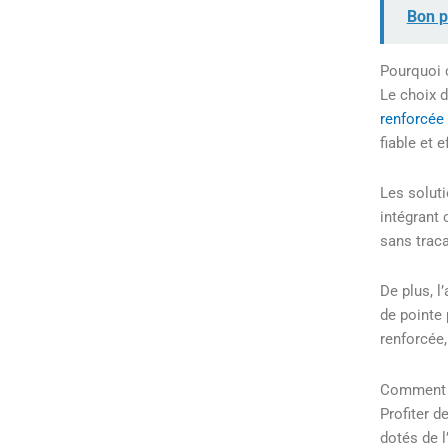
Bon p
Pourquoi 
Le choix d
renforcée
fiable et e
Les solut
intégrant 
sans traca
De plus, l
de pointe 
renforcée
Comment p
Profiter d
dotés de l