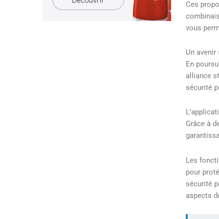
Ces propos
combinais
vous perme
Un avenir 
En poursui
alliance s
sécurité p
L’applica
Grâce à de
garantissa
Les foncti
pour proté
sécurité p
aspects de