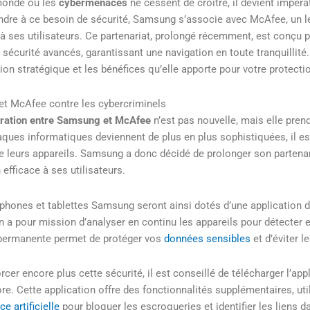
monde où les
cybermenaces
ne cessent de croître, il devient impéra
dre à ce besoin de sécurité, Samsung s’associe avec McAfee, un lea
à ses utilisateurs. Ce partenariat, prolongé récemment, est conçu 
e sécurité avancés, garantissant une navigation en toute tranquillit
ion stratégique et les bénéfices qu’elle apporte pour votre protect
t McAfee contre les cybercriminels
oration entre Samsung et McAfee
n’est pas nouvelle, mais elle pren
aques informatiques deviennent de plus en plus sophistiquées, il est
e leurs appareils. Samsung a donc décidé de prolonger son partenar
 efficace à ses utilisateurs.
phones et tablettes Samsung seront ainsi dotés d’une application d
n a pour mission d’analyser en continu les appareils pour détecter e
 permanente permet de protéger vos
données sensibles
et d’éviter 
rcer encore plus cette sécurité, il est conseillé de télécharger l’ap
re. Cette application offre des fonctionnalités supplémentaires, uti
ce artificielle
pour bloquer les escroqueries et identifier les liens