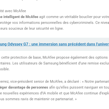
ité avec McAfee
e intelligent de McAfee
agit comme un véritable bouclier pour votre
protège vos informations personnelles des cybercriminels. Ce nivea
ateurs soucieux de leur sécurité en ligne.
ng Odyssey G7 : une immersion sans précédent dans l'unive
e cette protection de base, McAfee propose également des options
taires. Les utilisateurs de Samsung bénéficient d’une remise exclu
sible.
errez, vice-président senior de McAfee, a déclaré : « Notre partena
téger davantage de personnes
afin qu’elles puissent naviguer en to
de nouvelles expériences d’IA mobile et que McAfee continue d’explo
nous sommes ravis de maintenir ce partenariat. »