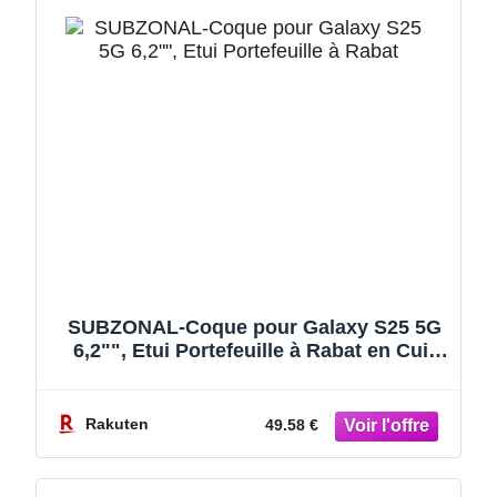
SUBZONAL-Coque pour Galaxy S25 5G
6,2"", Etui Portefeuille à Rabat en Cuir
Véritable avec Support Blocage
RFIDFermeture Magnétique Flip Wallet
Case Compatible avec Galaxy S 25 -
Rakuten
49.58 €
Nappa Bleu Marine