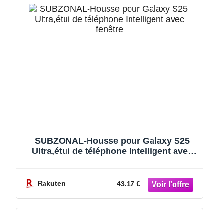
SUBZONAL-Housse pour Galaxy S25
Ultra,étui de téléphone Intelligent avec
fenêtre et 1 Emplacement pour Carte,étui
de Protection Complet en Cuir Exquis,
pour Samsung Galaxy S25 Ultra 5G-
Rakuten
43.17 €
Violet